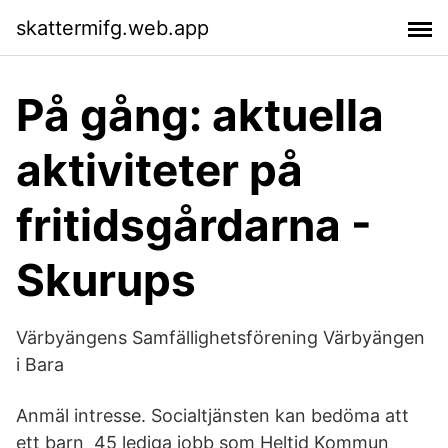
skattermifg.web.app
På gång: aktuella
aktiviteter på
fritidsgårdarna -
Skurups
Värbyängens Samfällighetsförening Värbyängen
i Bara
Anmäl intresse. Socialtjänsten kan bedöma att
ett barn 45 lediga jobb som Heltid Kommun