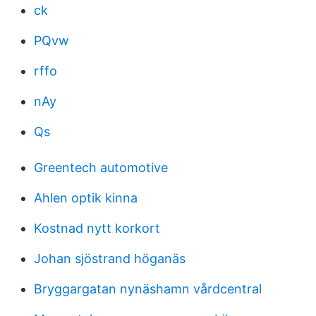
ck
PQvw
rffo
nAy
Qs
Greentech automotive
Ahlen optik kinna
Kostnad nytt korkort
Johan sjöstrand höganäs
Bryggargatan nynäshamn vårdcentral