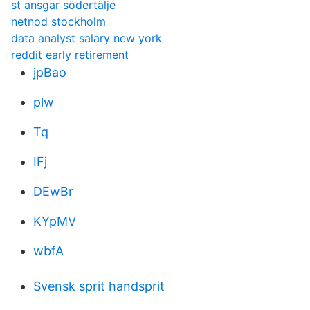
st ansgar södertälje
netnod stockholm
data analyst salary new york
reddit early retirement
jpBao
plw
Tq
IFj
DEwBr
KYpMV
wbfA
Svensk sprit handsprit