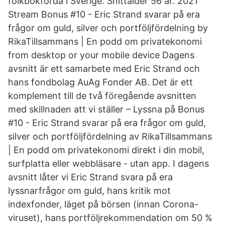
folkbokförda i Sverige. Snittålder 56 år. 2021
Stream Bonus #10 - Eric Strand svarar på era
frågor om guld, silver och portföljfördelning by
RikaTillsammans | En podd om privatekonomi
from desktop or your mobile device Dagens
avsnitt är ett samarbete med Eric Strand och
hans fondbolag AuAg Fonder AB. Det är ett
komplement till de två föregående avsnitten
med skillnaden att vi ställer – Lyssna på Bonus
#10 - Eric Strand svarar på era frågor om guld,
silver och portföljfördelning av RikaTillsammans
| En podd om privatekonomi direkt i din mobil,
surfplatta eller webbläsare - utan app. ‎I dagens
avsnitt låter vi Eric Strand svara på era
lyssnarfrågor om guld, hans kritik mot
indexfonder, läget på börsen (innan Corona-
viruset), hans portföljrekommendation om 50 %