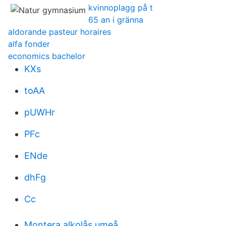
kvinnoplagg på t
65 an i gränna
aldorande pasteur horaires
alfa fonder
economics bachelor
KXs
toAA
pUWHr
PFc
ENde
dhFg
Cc
Montera alkolås umeå